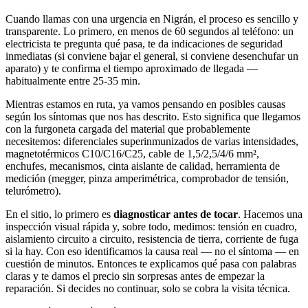
Cuando llamas con una urgencia en
Nigrán
, el proceso es sencillo y
transparente. Lo primero, en menos de 60 segundos al teléfono: un
electricista te pregunta qué pasa, te da indicaciones de seguridad
inmediatas (si conviene bajar el general, si conviene desenchufar un
aparato) y te confirma el tiempo aproximado de llegada —
habitualmente entre
25-35 min
.
Mientras estamos en ruta, ya vamos pensando en posibles causas
según los síntomas que nos has descrito. Esto significa que llegamos
con la furgoneta cargada del material que probablemente
necesitemos: diferenciales superinmunizados de varias intensidades,
magnetotérmicos C10/C16/C25, cable de 1,5/2,5/4/6 mm²,
enchufes, mecanismos, cinta aislante de calidad, herramienta de
medición (megger, pinza amperimétrica, comprobador de tensión,
telurómetro).
En el sitio, lo primero es
diagnosticar antes de tocar
. Hacemos una
inspección visual rápida y, sobre todo, medimos: tensión en cuadro,
aislamiento circuito a circuito, resistencia de tierra, corriente de fuga
si la hay. Con eso identificamos la causa real — no el síntoma — en
cuestión de minutos. Entonces te explicamos qué pasa con palabras
claras y te damos el precio sin sorpresas antes de empezar la
reparación. Si decides no continuar, solo se cobra la visita técnica.