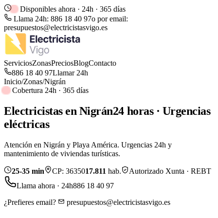
Disponibles ahora · 24h · 365 días
Llama 24h:
886 18 40 97
o por email:
presupuestos@electricistasvigo.es
Servicios
Zonas
Precios
Blog
Contacto
886 18 40 97
Llamar 24h
Inicio
/
Zonas
/
Nigrán
Cobertura 24h · 365 días
Electricistas en
Nigrán
24 horas · Urgencias
eléctricas
Atención en Nigrán y Playa América. Urgencias 24h y
mantenimiento de viviendas turísticas.
25-35 min
CP:
36350
17.811
hab.
Autorizado Xunta · REBT
Llama ahora · 24h
886 18 40 97
¿Prefieres email?
presupuestos@electricistasvigo.es