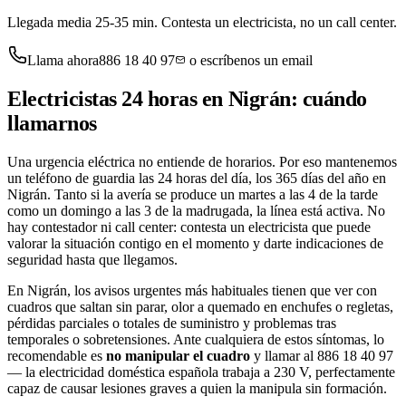
Llegada media 25-35 min. Contesta un electricista, no un call center.
Llama ahora
886 18 40 97
o escríbenos un email
Electricistas
24 horas en
Nigrán
: cuándo
llamarnos
Una urgencia eléctrica no entiende de horarios. Por eso mantenemos
un teléfono de guardia las 24 horas del día, los 365 días del año en
Nigrán
. Tanto si la avería se produce un martes a las 4 de la tarde
como un domingo a las 3 de la madrugada, la línea está activa. No
hay contestador ni call center: contesta un electricista que puede
valorar la situación contigo en el momento y darte indicaciones de
seguridad hasta que llegamos.
En
Nigrán
, los avisos urgentes más habituales tienen que ver con
cuadros que saltan sin parar, olor a quemado en enchufes o regletas,
pérdidas parciales o totales de suministro y problemas tras
temporales o sobretensiones. Ante cualquiera de estos síntomas, lo
recomendable es
no manipular el cuadro
y llamar al
886 18 40 97
— la electricidad doméstica española trabaja a 230 V, perfectamente
capaz de causar lesiones graves a quien la manipula sin formación.