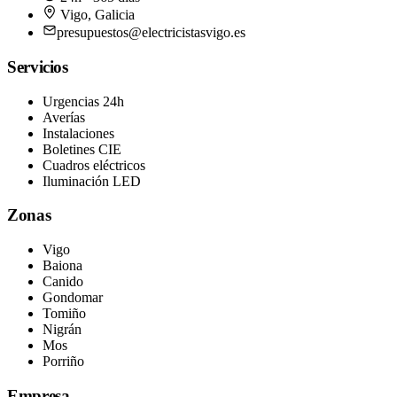
Vigo
,
Galicia
presupuestos@electricistasvigo.es
Servicios
Urgencias 24h
Averías
Instalaciones
Boletines CIE
Cuadros eléctricos
Iluminación LED
Zonas
Vigo
Baiona
Canido
Gondomar
Tomiño
Nigrán
Mos
Porriño
Empresa