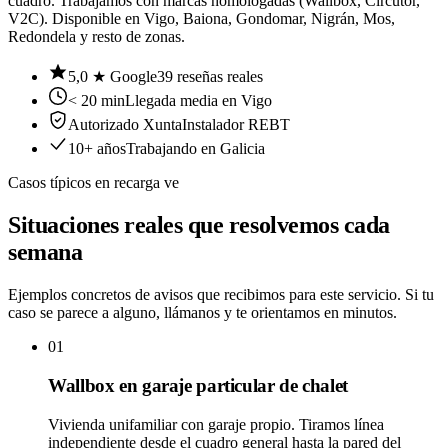
cuadro
. Trabajamos con marcas homologadas (Wallbox, Circutor,
V2C). Disponible en
Vigo
,
Baiona
,
Gondomar
,
Nigrán
,
Mos
,
Redondela
y resto de
zonas
.
5,0
★ Google
39
reseñas reales
< 20 min
Llegada media en Vigo
Autorizado Xunta
Instalador REBT
10+ años
Trabajando en Galicia
Casos típicos en recarga ve
Situaciones reales que
resolvemos cada
semana
Ejemplos concretos de avisos que recibimos para este servicio. Si tu
caso se parece a alguno, llámanos y te orientamos en minutos.
01
Wallbox en garaje particular de chalet
Vivienda unifamiliar con garaje propio. Tiramos línea
independiente desde el cuadro general hasta la pared del