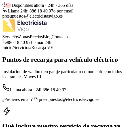
Disponibles ahora · 24h · 365 días
Llama 24h:
886 18 40 97
o por email:
presupuestos@electricistasvigo.es
Servicios
Zonas
Precios
Blog
Contacto
886 18 40 97
Llamar 24h
Inicio
/
Servicios
/
Recarga VE
Puntos de recarga para vehículo eléctrico
Instalación de wallbox en garaje particular o comunitario con todos
los trámites Moves III.
Llama ahora · 24h
886 18 40 97
¿Prefieres email?
presupuestos@electricistasvigo.es
Qué incluye nuestro servicio de
recarga ve