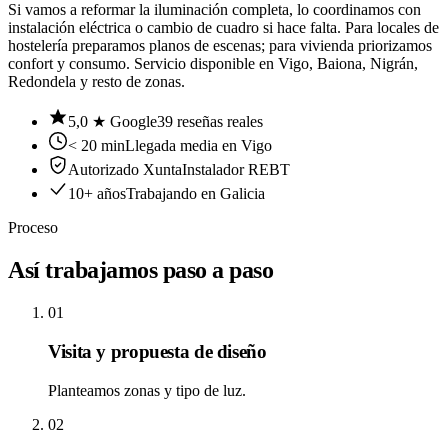
Si vamos a reformar la iluminación completa, lo coordinamos con
instalación eléctrica
o
cambio de cuadro
si hace falta. Para locales de
hostelería preparamos planos de escenas; para vivienda priorizamos
confort y consumo. Servicio disponible en
Vigo
,
Baiona
,
Nigrán
,
Redondela
y resto de
zonas
.
5,0
★ Google
39
reseñas reales
< 20 min
Llegada media en Vigo
Autorizado Xunta
Instalador REBT
10+ años
Trabajando en Galicia
Proceso
Así trabajamos
paso a paso
01
Visita y propuesta de diseño
Planteamos zonas y tipo de luz.
02