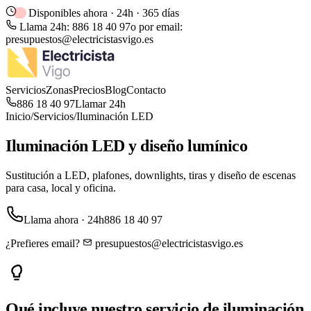
Disponibles ahora · 24h · 365 días
Llama 24h:
886 18 40 97
o por email:
presupuestos@electricistasvigo.es
Servicios
Zonas
Precios
Blog
Contacto
886 18 40 97
Llamar 24h
Inicio
/
Servicios
/
Iluminación LED
Iluminación LED y diseño lumínico
Sustitución a LED, plafones, downlights, tiras y diseño de escenas
para casa, local y oficina.
Llama ahora · 24h
886 18 40 97
¿Prefieres email?
presupuestos@electricistasvigo.es
Qué incluye nuestro servicio de
iluminación