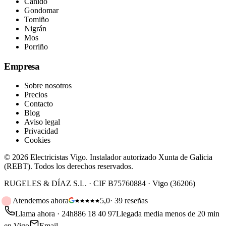
Canido
Gondomar
Tomiño
Nigrán
Mos
Porriño
Empresa
Sobre nosotros
Precios
Contacto
Blog
Aviso legal
Privacidad
Cookies
©
2026
Electricistas Vigo
. Instalador autorizado Xunta de Galicia
(REBT). Todos los derechos reservados.
RUGELES & DÍAZ S.L.
· CIF
B75760884
·
Vigo
(
36206
)
Atendemos ahora
5,0
·
39
reseñas
Llama ahora · 24h
886 18 40 97
Llegada media menos de 20 min
en Vigo
Email