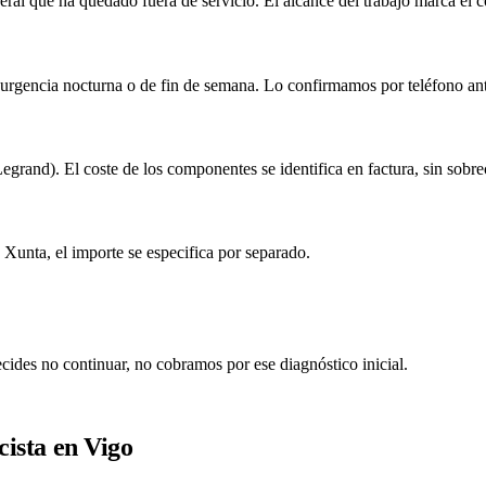
l que ha quedado fuera de servicio. El alcance del trabajo marca el co
rgencia nocturna o de fin de semana. Lo confirmamos por teléfono ante
and). El coste de los componentes se identifica en factura, sin sobre
n Xunta, el importe se especifica por separado.
ides no continuar, no cobramos por ese diagnóstico inicial.
icista en Vigo