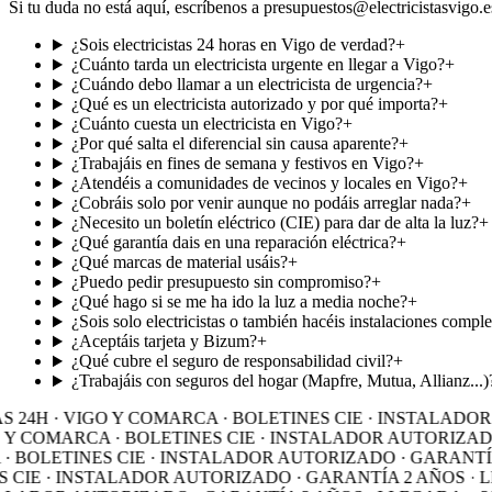
Si tu duda no está aquí, escríbenos a presupuestos@electricistasvigo.e
¿Sois electricistas 24 horas en Vigo de verdad?
+
¿Cuánto tarda un electricista urgente en llegar a Vigo?
+
¿Cuándo debo llamar a un electricista de urgencia?
+
¿Qué es un electricista autorizado y por qué importa?
+
¿Cuánto cuesta un electricista en Vigo?
+
¿Por qué salta el diferencial sin causa aparente?
+
¿Trabajáis en fines de semana y festivos en Vigo?
+
¿Atendéis a comunidades de vecinos y locales en Vigo?
+
¿Cobráis solo por venir aunque no podáis arreglar nada?
+
¿Necesito un boletín eléctrico (CIE) para dar de alta la luz?
+
¿Qué garantía dais en una reparación eléctrica?
+
¿Qué marcas de material usáis?
+
¿Puedo pedir presupuesto sin compromiso?
+
¿Qué hago si se me ha ido la luz a media noche?
+
¿Sois solo electricistas o también hacéis instalaciones comple
¿Aceptáis tarjeta y Bizum?
+
¿Qué cubre el seguro de responsabilidad civil?
+
¿Trabajáis con seguros del hogar (Mapfre, Mutua, Allianz...)
24H · VIGO Y COMARCA · BOLETINES CIE · INSTALADOR 
 Y COMARCA · BOLETINES CIE · INSTALADOR AUTORIZADO 
BOLETINES CIE · INSTALADOR AUTORIZADO · GARANTÍA 2
CIE · INSTALADOR AUTORIZADO · GARANTÍA 2 AÑOS · LL