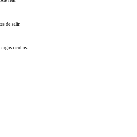
ste real.
s de salir.
cargos ocultos.