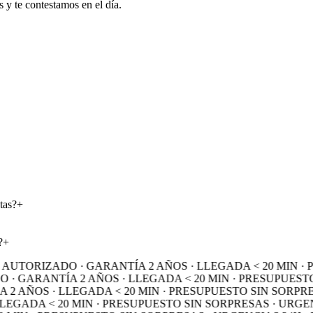
s y te contestamos en el día.
tas?
+
?
+
AUTORIZADO · GARANTÍA 2 AÑOS · LLEGADA < 20 MIN · 
· GARANTÍA 2 AÑOS · LLEGADA < 20 MIN · PRESUPUESTO 
 AÑOS · LLEGADA < 20 MIN · PRESUPUESTO SIN SORPRES
EGADA < 20 MIN · PRESUPUESTO SIN SORPRESAS ·
URGENC