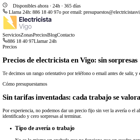
Disponibles ahora · 24h · 365 días
Llama 24h:
886 18 40 97
o por email:
presupuestos@electricistasvi
Servicios
Zonas
Precios
Blog
Contacto
886 18 40 97
Llamar 24h
Precios
Precios de electricista en Vigo:
sin sorpresas
Te decimos un rango orientativo por teléfono o email antes de salir, y e
Cómo presupuestamos
Sin tarifas inventadas:
cada trabajo se valor
Por experiencia, no podemos dar un precio fijo sin ver la avería o el a
identificado y cero sorpresas al terminar.
Tipo de avería o trabajo