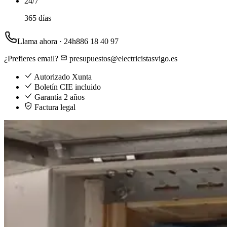
24/7
365 días
Llama ahora · 24h
886 18 40 97
¿Prefieres email?
presupuestos@electricistasvigo.es
Autorizado Xunta
Boletín CIE incluido
Garantía 2 años
Factura legal