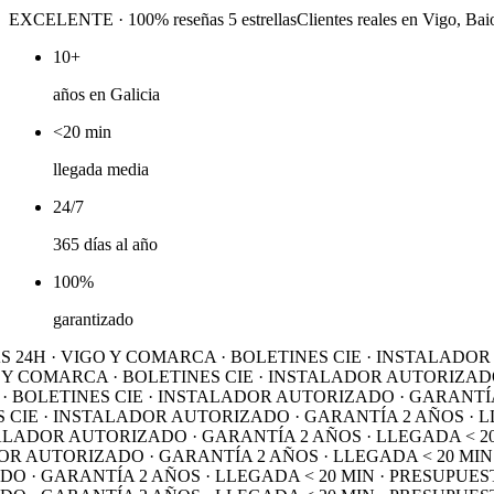
EXCELENTE
· 100% reseñas 5 estrellas
Clientes reales en Vigo, B
10+
años en Galicia
<20 min
llegada media
24/7
365 días al año
100%
garantizado
H · VIGO Y COMARCA · BOLETINES CIE · INSTALADOR AU
 COMARCA · BOLETINES CIE · INSTALADOR AUTORIZADO · 
LETINES CIE · INSTALADOR AUTORIZADO · GARANTÍA 2 A
E · INSTALADOR AUTORIZADO · GARANTÍA 2 AÑOS · LLEG
ADOR AUTORIZADO · GARANTÍA 2 AÑOS · LLEGADA < 20 MI
UTORIZADO · GARANTÍA 2 AÑOS · LLEGADA < 20 MIN · P
 GARANTÍA 2 AÑOS · LLEGADA < 20 MIN · PRESUPUESTO 