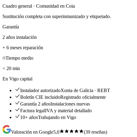
Cuadro general · Comunidad en Coia
Sustitución completa con superinmunizado y etiquetado.
Garantía
2 años instalación
+ 6 meses reparación
Tiempo medio
< 20 min
En Vigo capital
Instalador autorizado
Xunta de Galicia · REBT
Boletín CIE incluido
Registrado oficialmente
Garantía 2 años
Instalaciones nuevas
Factura legal
IVA y material detallado
10+ años
Trabajando en Vigo
Valoración en Google
5,0
(
39
reseñas)