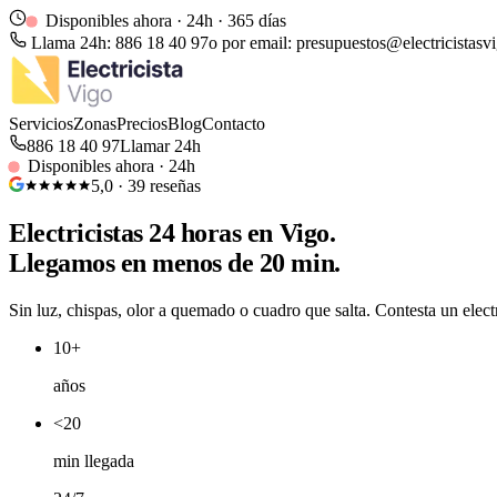
Disponibles ahora · 24h · 365 días
Llama 24h:
886 18 40 97
o por email:
presupuestos@electricistasvi
Servicios
Zonas
Precios
Blog
Contacto
886 18 40 97
Llamar 24h
Disponibles ahora · 24h
5,0
·
39
reseñas
Electricistas
24 horas
en Vigo.
Llegamos en menos de 20 min.
Sin luz, chispas, olor a quemado o cuadro que salta. Contesta un elect
10+
años
<20
min llegada